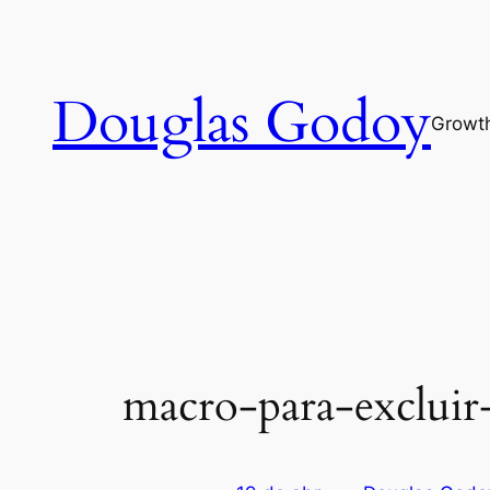
Pular
para
o
Douglas Godoy
conteúdo
Growt
macro-para-excluir