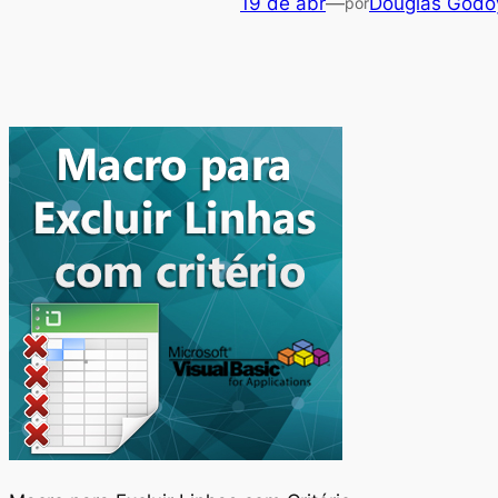
19 de abr
—
Douglas Godo
por