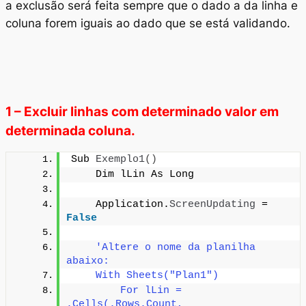
a exclusão será feita sempre que o dado a da linha e
coluna forem iguais ao dado que se está validando.
1 – Excluir linhas com determinado valor em
determinada coluna.
Sub 
Exemplo1
()
    Dim lLin As Long
    Application.
ScreenUpdating
 = 
False
'Altere o nome da planilha 
abaixo:
    With Sheets("Plan1")
        For lLin = 
.Cells(.Rows.Count, 