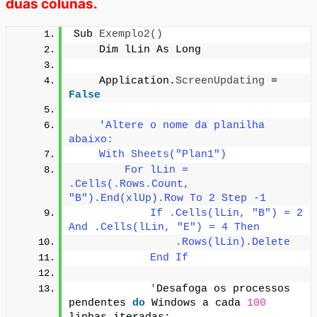
duas colunas.
Sub 
Exemplo2
()
    Dim lLin As Long
    Application.
ScreenUpdating
 = 
False
'Altere o nome da planilha 
abaixo:
    With Sheets("Plan1")
        For lLin = 
.Cells(.Rows.Count, 
"B").End(xlUp).Row To 2 Step -1
            If .Cells(lLin, "B") = 2 
And .Cells(lLin, "E") = 4 Then
                .Rows(lLin).Delete
            End If
            '
Desafoga os processos 
pendentes 
do
 Windows a cada 
100