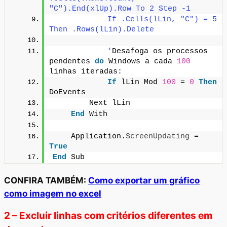
"C").End(xlUp).Row To 2 Step -1
            If .Cells(lLin, "C") = 5 
Then .Rows(lLin).Delete
            '
Desafoga os processos 
pendentes 
do
 Windows a cada 
100
linhas iteradas:
If
 lLin Mod 
100
 = 
0
Then
DoEvents
        Next lLin
End
 With
    Application.
ScreenUpdating
 = 
True
End
 Sub
CONFIRA TAMBÉM:
Como exportar um gráfico
como imagem no excel
2 – Excluir linhas com critérios diferentes em