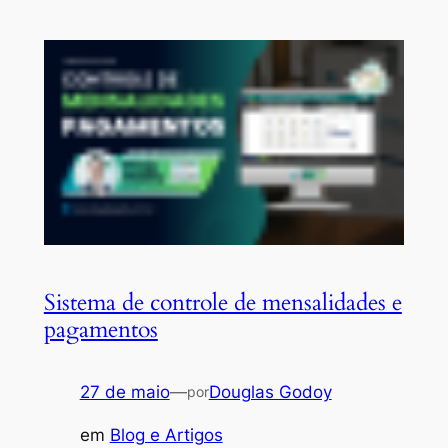
Sistema de controle de mensalidades e
pagamentos
27 de maio
—
Douglas Godoy
por
em
Blog e Artigos