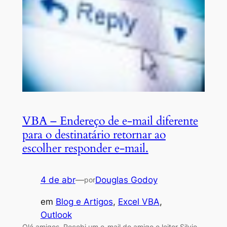
VBA – Endereço de e-mail diferente
para o destinatário retornar ao
escolher responder e-mail.
4 de abr
—
Douglas Godoy
por
em
Blog e Artigos
, 
Excel VBA
, 
Outlook
Olá amigos, Recebi um e-mail do amigo e leitor Silvio