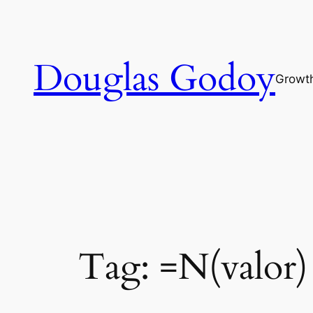
Pular
para
o
Douglas Godoy
conteúdo
Growt
Tag:
=N(valor)