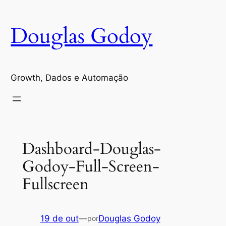
Pular
para
Douglas Godoy
o
conteúdo
Growth, Dados e Automação
Dashboard-Douglas-
Godoy-Full-Screen-
Fullscreen
19 de out
—
Douglas Godoy
por