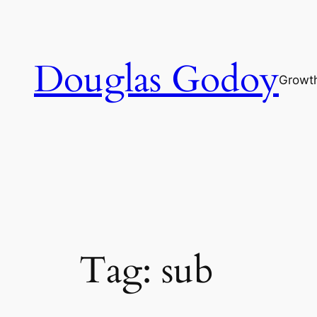
Pular
para
o
Douglas Godoy
conteúdo
Growt
Tag:
sub