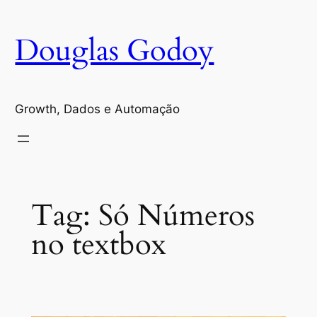
Pular
para
Douglas Godoy
o
conteúdo
Growth, Dados e Automação
Tag:
Só Números
no textbox