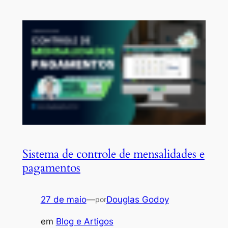
Sistema de controle de mensalidades e
pagamentos
27 de maio
—
Douglas Godoy
por
em
Blog e Artigos