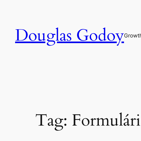
Pular
para
o
Douglas Godoy
conteúdo
Growt
Tag:
Formulári