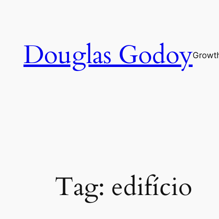
Pular
para
o
Douglas Godoy
conteúdo
Growt
Tag:
edifício