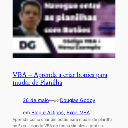
VBA – Aprenda a criar botões para
mudar de Planilha
26 de maio
—
Douglas Godoy
por
em
Blog e Artigos
, 
Excel VBA
Aprenda como criar um botão para mudar de planilha
no Excel usando VBA de forma simples e prática.