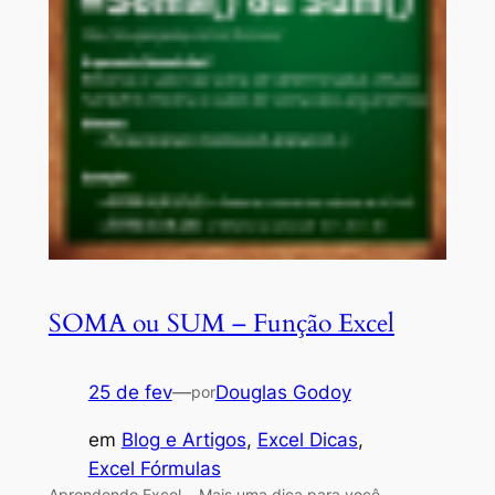
SOMA ou SUM – Função Excel
25 de fev
—
Douglas Godoy
por
em
Blog e Artigos
, 
Excel Dicas
, 
Excel Fórmulas
Aprendendo Excel… Mais uma dica para você