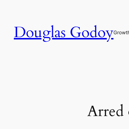
Pular
para
o
Douglas Godoy
conteúdo
Growt
Arred