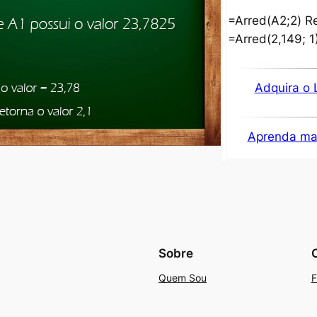
=Arred(A2;2) Re
=Arred(2,149; 1)
Adquira o 
Aprenda mai
Sobre
Quem Sou
F