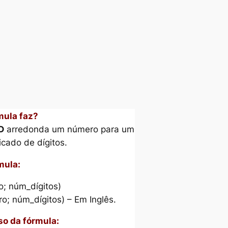
mula faz?
D
arredonda um número para um
cado de dígitos.
mula:
; núm_dígitos)
 núm_dígitos) – Em Inglês.
o da fórmula: