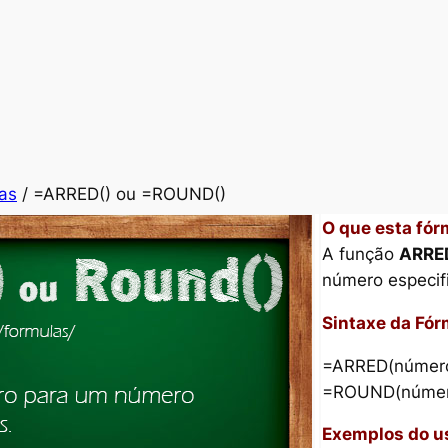
as
/ =ARRED() ou =ROUND()
O que esta fór
A função
ARRE
número especifi
Sintaxe da Fór
=ARRED(número
=ROUND(número;
Exemplos do us