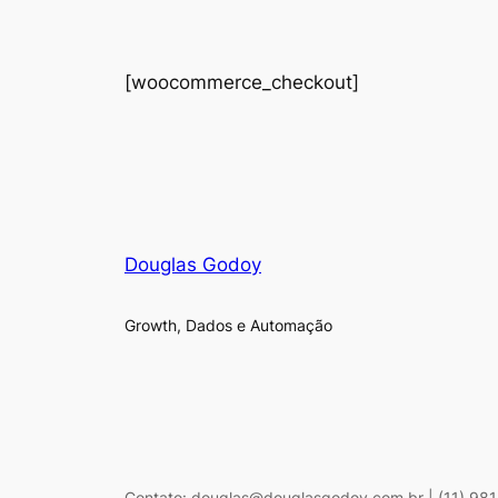
[woocommerce_checkout]
Douglas Godoy
Growth, Dados e Automação
Contato: douglas@douglasgodoy.com.br | (11) 98