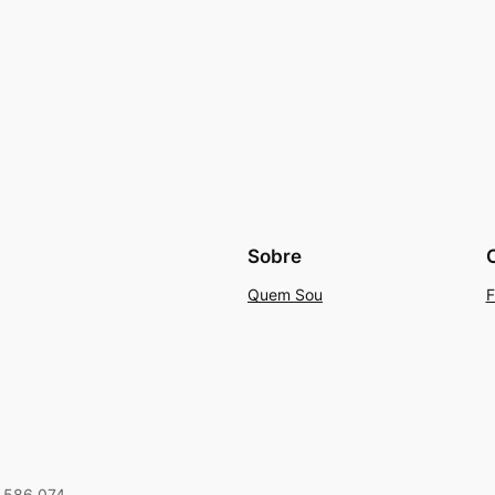
Sobre
Quem Sou
F
1 586 074