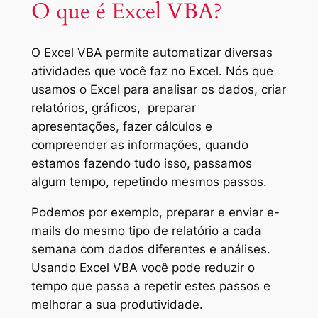
O que é Excel VBA?
O Excel
VBA
permite automatizar
diversas
atividades que você faz
no Excel
.
Nós que
usamos
o Excel
para analisar os dados
,
criar
relatórios
,
gráficos
,
preparar
apresentações
,
fazer cálculos
e
compreender as informações,
q
uando
estamos fazendo
tudo isso,
passamos
algum tempo
, repetindo
mesmos passos
.
Podemos p
or exemplo
,
preparar e
enviar e-
mails
do
mesmo tipo de
relatório
a cada
semana
com
dados diferentes e análises.
Usando
Excel
VBA você
pode reduzir
o
tempo que passa
a repetir
estes passos e
melhorar a sua produtividade
.