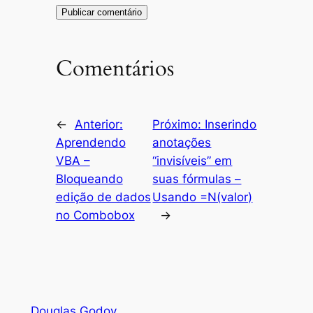
Comentários
←
Anterior:
Próximo:
Inserindo
Aprendendo
anotações
VBA –
“invisíveis” em
Bloqueando
suas fórmulas –
edição de dados
Usando =N(valor)
no Combobox
→
Douglas Godoy