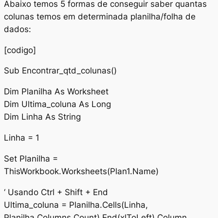
Abaixo temos 5 formas de conseguir saber quantas
colunas temos em determinada planilha/folha de
dados:
[codigo]
Sub Encontrar_qtd_colunas()
Dim Planilha As Worksheet
Dim Ultima_coluna As Long
Dim Linha As String
Linha = 1
Set Planilha =
ThisWorkbook.Worksheets(Plan1.Name)
‘ Usando Ctrl + Shift + End
Ultima_coluna = Planilha.Cells(Linha,
Planilha.Columns.Count).End(xlToLeft).Column