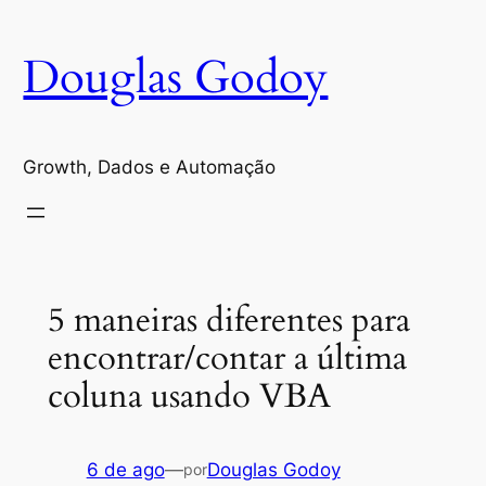
Pular
para
Douglas Godoy
o
conteúdo
Growth, Dados e Automação
5 maneiras diferentes para
encontrar/contar a última
coluna usando VBA
6 de ago
—
Douglas Godoy
por